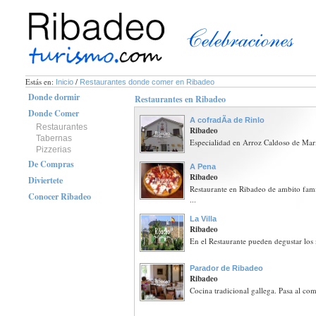
Estás en:
/
Inicio
Restaurantes donde comer en Ribadeo
Donde dormir
Restaurantes en Ribadeo
Donde Comer
A cofradÃ­a de Rinlo
Restaurantes
Ribadeo
Tabernas
Especialidad en Arroz Caldoso de Maris
Pizzerias
De Compras
A Pena
Ribadeo
Diviertete
Restaurante en Ribadeo de ambito fam
Conocer Ribadeo
...
La Villa
Ribadeo
En el Restaurante pueden degustar los 
Parador de Ribadeo
Ribadeo
Cocina tradicional gallega. Pasa al com