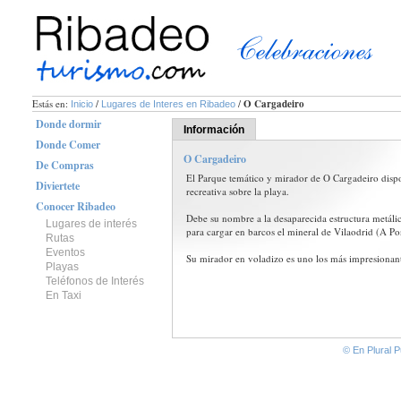
Estás en:
/
/
O Cargadeiro
Inicio
Lugares de Interes en Ribadeo
Donde dormir
Información
Donde Comer
O Cargadeiro
De Compras
El Parque temático y mirador de O Cargadeiro disp
Diviertete
recreativa sobre la playa.
Conocer Ribadeo
Debe su nombre a la desaparecida estructura metáli
Lugares de interés
para cargar en barcos el mineral de Vilaodrid (A P
Rutas
Eventos
Su mirador en voladizo es uno los más impresionante
Playas
Teléfonos de Interés
En Taxi
© En Plural P